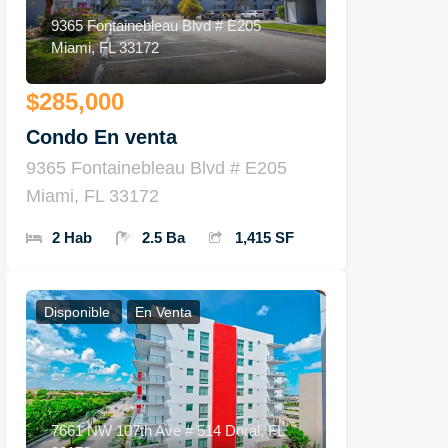
9365 Fontainebleau Blvd # E205
Miami, FL 33172
$285,000
Condo En venta
9365 Fontainebleau Blvd # E205
Miami, FL 33172
2 Hab
2.5 Ba
1,415 SF
Disponible
En Venta
7661 NW 107th Ave # 514 Doral, FL