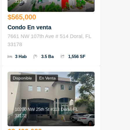
33178
$565,000
Condo En venta
7661 NW 107th Ave # 514 Doral, FL
33178
3 Hab
3.5 Ba
1,556 SF
Disponible
En Venta
10200 NW 25th St #113 Doral, FL
33172