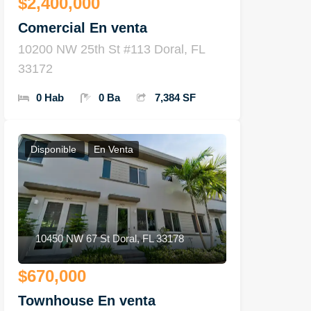
$2,400,000
Comercial En venta
10200 NW 25th St #113 Doral, FL
33172
0 Hab
0 Ba
7,384 SF
Disponible
En Venta
10450 NW 67 St Doral, FL 33178
$670,000
Townhouse En venta