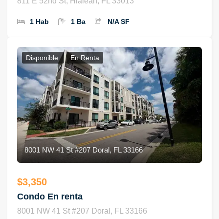
811 E 52nd St, Hialeah, FL 33013
1 Hab
1 Ba
N/A SF
Disponible
En Renta
8001 NW 41 St #207 Doral, FL 33166
$3,350
Condo En renta
8001 NW 41 St #207 Doral, FL 33166