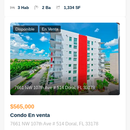
3 Hab
2 Ba
1,334 SF
Disponible
En Venta
7661 NW 107th Ave # 514 Doral, FL 33178
$565,000
Condo En venta
7661 NW 107th Ave # 514 Doral, FL 33178