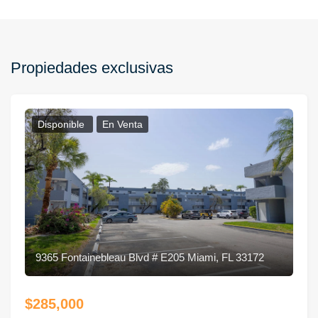
Propiedades exclusivas
Disponible
En Venta
9365 Fontainebleau Blvd # E205 Miami, FL 33172
$285,000