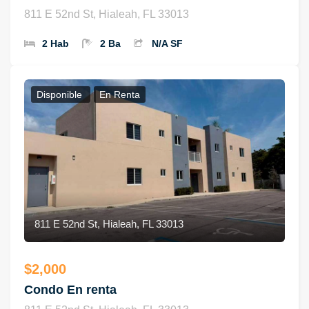
811 E 52nd St, Hialeah, FL 33013
2 Hab
2 Ba
N/A SF
Disponible
En Renta
811 E 52nd St, Hialeah, FL 33013
$2,000
Condo En renta