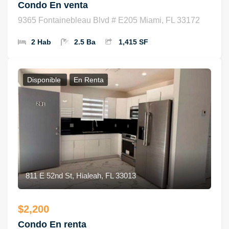
Condo En venta
9365 Fontainebleau Blvd # E205 Miami, FL 33172
2 Hab
2.5 Ba
1,415 SF
Disponible
En Renta
811 E 52nd St, Hialeah, FL 33013
$2,200
Condo En renta