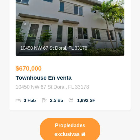
10450 NW 67 St Doral, FL 33178
$670,000
Townhouse En venta
10450 NW 67 St Doral, FL 33178
3 Hab
2.5 Ba
1,892 SF
Propiedades
exclusivas