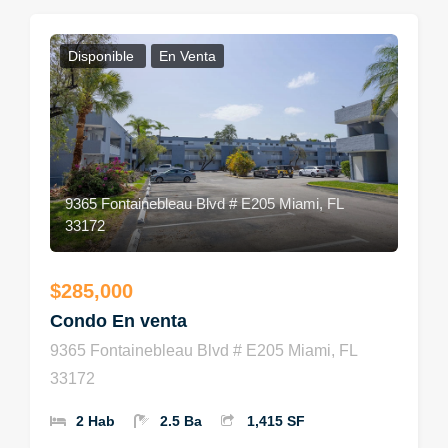
Disponible
En Venta
9365 Fontainebleau Blvd # E205 Miami, FL
33172
$285,000
Condo En venta
9365 Fontainebleau Blvd # E205 Miami, FL
33172
2 Hab
2.5 Ba
1,415 SF