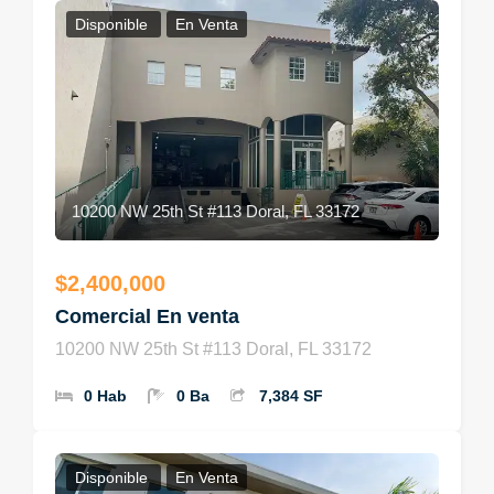
Disponible
En Venta
10200 NW 25th St #113 Doral, FL 33172
$2,400,000
Comercial En venta
10200 NW 25th St #113 Doral, FL 33172
0 Hab
0 Ba
7,384 SF
Disponible
En Venta