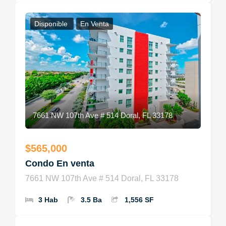
Disponible
En Venta
7661 NW 107th Ave # 514 Doral, FL 33178
$565,000
Condo En venta
7661 NW 107th Ave # 514 Doral, FL 33178
3 Hab
3.5 Ba
1,556 SF