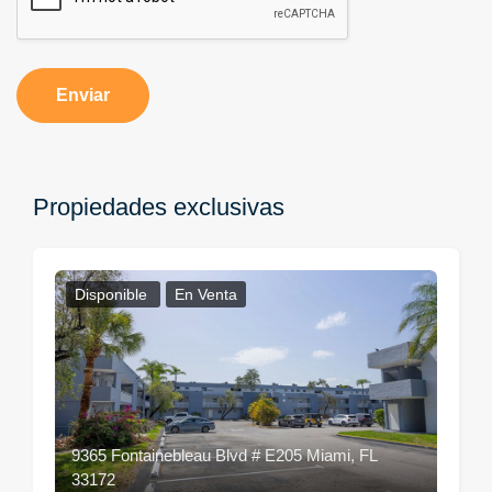
Enviar
Propiedades exclusivas
Disponible
En Venta
9365 Fontainebleau Blvd # E205 Miami, FL
33172