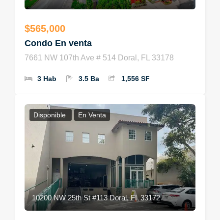
$565,000
Condo En venta
7661 NW 107th Ave # 514 Doral, FL 33178
3 Hab
3.5 Ba
1,556 SF
Disponible
En Venta
10200 NW 25th St #113 Doral, FL 33172