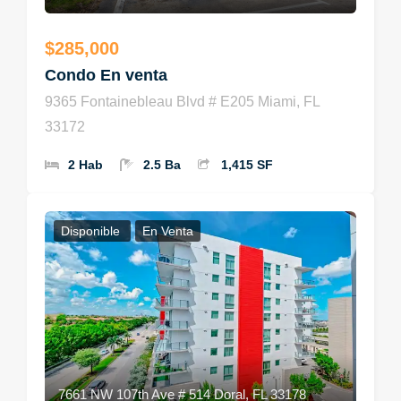
$285,000
Condo En venta
9365 Fontainebleau Blvd # E205 Miami, FL
33172
2 Hab
2.5 Ba
1,415 SF
Disponible
En Venta
7661 NW 107th Ave # 514 Doral, FL 33178