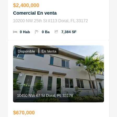
$2,400,000
Comercial En venta
10200 NW 25th St #113 Doral, FL 33172
0 Hab
0 Ba
7,384 SF
Disponible
En Venta
10450 NW 67 St Doral, FL 33178
$670,000