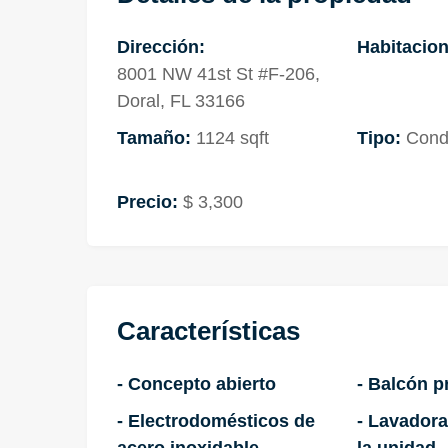
Dirección:
Habitacion
8001 NW 41st St #F-206,
Doral, FL 33166
Tamaño:
1124 sqft
Tipo:
Con
Precio:
$ 3,300
Características
- Concepto abierto
- Balcón p
- Electrodomésticos de
- Lavadora
acero inoxidable
la unidad