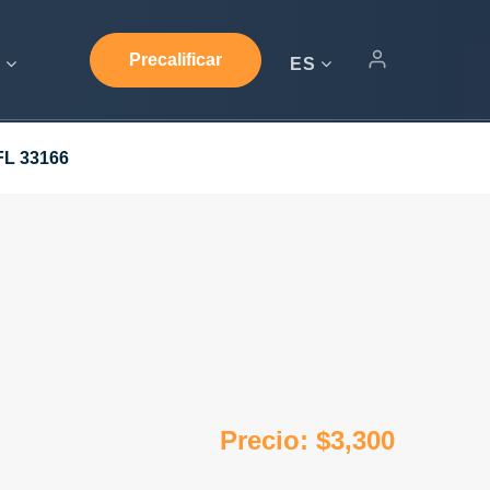
Precalificar
s
ES
FL 33166
Precio: $3,300