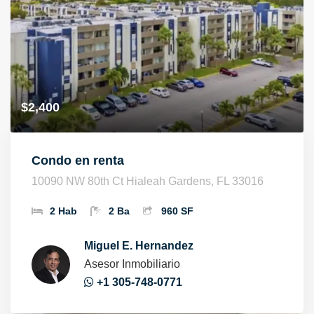
$2,400
Condo en renta
10090 NW 80th Ct Hialeah Gardens, FL 33016
2 Hab
2 Ba
960 SF
Miguel E. Hernandez
Asesor Inmobiliario
+1 305-748-0771