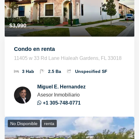
$3,990
Condo en renta
11405 w 33 Rd Lane Hialeah Gardens, FL 33018
3 Hab
2.5 Ba
Unspecified SF
Miguel E. Hernandez
Asesor Inmobiliario
+1 305-748-0771
No Disponible
Renta