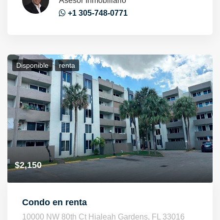
Asesor Inmobiliario
+1 305-748-0771
Disponible
Renta
$2,150
Condo en renta
10000 NW 80th Ct Hialeah Gardens, FL 33016