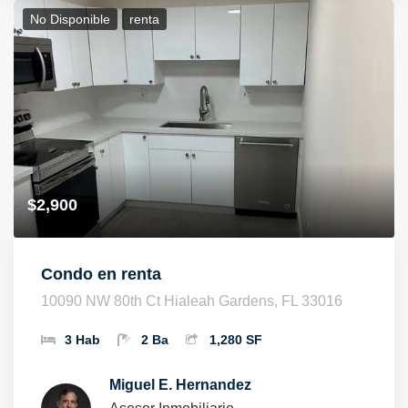
No Disponible
Renta
$2,900
Condo en renta
10090 NW 80th Ct Hialeah Gardens, FL 33016
3 Hab
2 Ba
1,280 SF
Miguel E. Hernandez