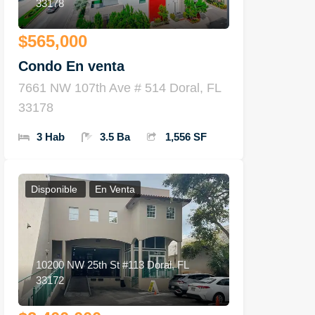
33178
$565,000
Condo En venta
7661 NW 107th Ave # 514 Doral, FL
33178
3 Hab
3.5 Ba
1,556 SF
Disponible
En Venta
10200 NW 25th St #113 Doral, FL
33172