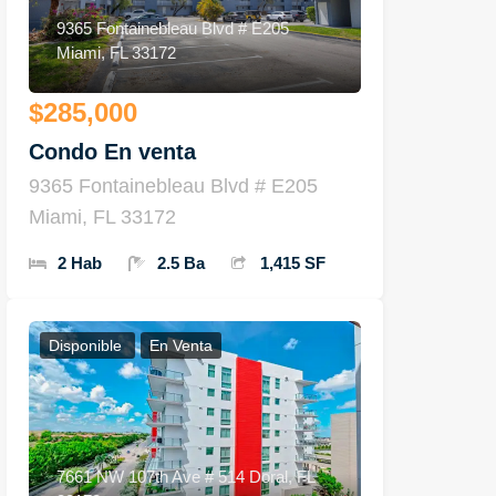
9365 Fontainebleau Blvd # E205
Miami, FL 33172
$285,000
Condo En venta
9365 Fontainebleau Blvd # E205
Miami, FL 33172
2 Hab
2.5 Ba
1,415 SF
Disponible
En Venta
7661 NW 107th Ave # 514 Doral, FL