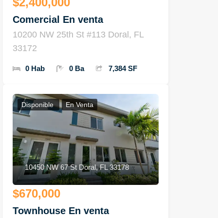
$2,400,000
Comercial En venta
10200 NW 25th St #113 Doral, FL
33172
0 Hab
0 Ba
7,384 SF
Disponible
En Venta
10450 NW 67 St Doral, FL 33178
$670,000
Townhouse En venta