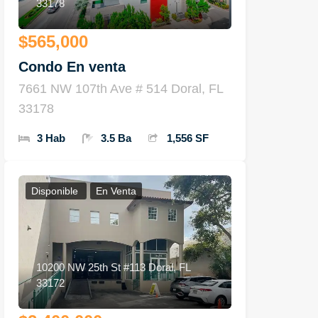
33178
$565,000
Condo En venta
7661 NW 107th Ave # 514 Doral, FL
33178
3 Hab
3.5 Ba
1,556 SF
Disponible
En Venta
10200 NW 25th St #113 Doral, FL
33172