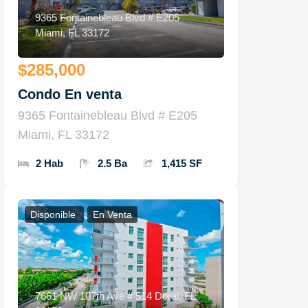
9365 Fontainebleau Blvd # E205
Miami, FL 33172
$285,000
Condo En venta
9365 Fontainebleau Blvd # E205
Miami, FL 33172
2 Hab
2.5 Ba
1,415 SF
Disponible
En Venta
7661 NW 107th Ave # 514 Doral, FL