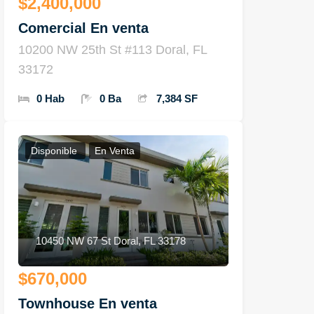
$2,400,000
Comercial En venta
10200 NW 25th St #113 Doral, FL
33172
0 Hab
0 Ba
7,384 SF
Disponible
En Venta
10450 NW 67 St Doral, FL 33178
$670,000
Townhouse En venta