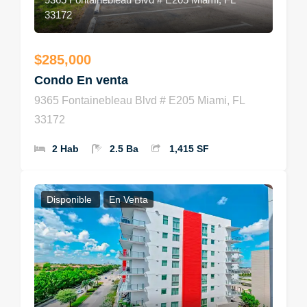
33172
$285,000
Condo En venta
9365 Fontainebleau Blvd # E205 Miami, FL
33172
2 Hab
2.5 Ba
1,415 SF
Disponible
En Venta