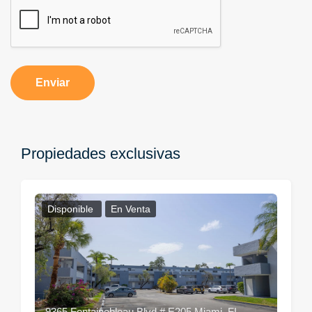
Enviar
Propiedades exclusivas
Disponible
En Venta
9365 Fontainebleau Blvd # E205 Miami, FL