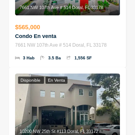
7661 NW 107th Ave # 514 Doral, FL 33178
$565,000
Condo En venta
7661 NW 107th Ave # 514 Doral, FL 33178
3 Hab
3.5 Ba
1,556 SF
Disponible
En Venta
10200 NW 25th St #113 Doral, FL 33172