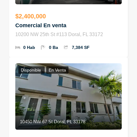
$2,400,000
Comercial En venta
10200 NW 25th St #113 Doral, FL 33172
0 Hab
0 Ba
7,384 SF
Disponible
En Venta
10450 NW 67 St Doral, FL 33178