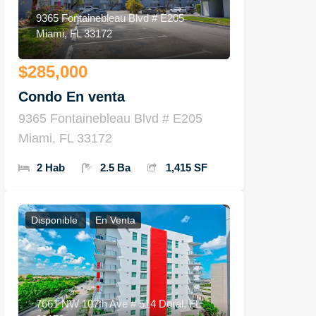
9365 Fontainebleau Blvd # E205
Miami, FL 33172
$285,000
Condo En venta
9365 Fontainebleau Blvd # E205
Miami, FL 33172
2 Hab
2.5 Ba
1,415 SF
Disponible
En Venta
7661 NW 107th Ave # 514 Doral, FL