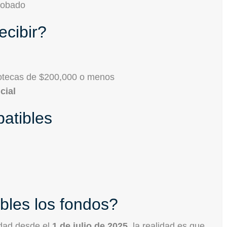
robado
ecibir?
otecas de $200,000 o menos
cial
atibles
bles los fondos?
idad desde el
1 de julio de 2025
, la realidad es que