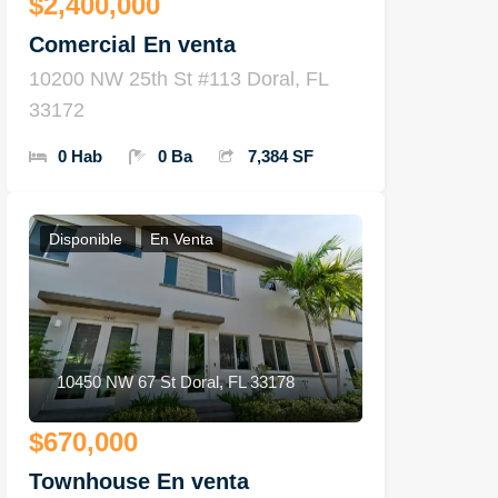
$2,400,000
Comercial En venta
10200 NW 25th St #113 Doral, FL
33172
0 Hab
0 Ba
7,384 SF
Disponible
En Venta
10450 NW 67 St Doral, FL 33178
$670,000
Townhouse En venta