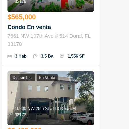
33178
$565,000
Condo En venta
7661 NW 107th Ave # 514 Doral, FL
33178
3 Hab
3.5 Ba
1,556 SF
Disponible
En Venta
10200 NW 25th St #113 Doral, FL
33172