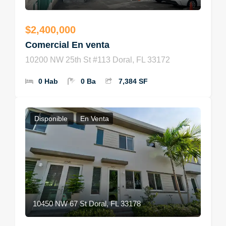
$2,400,000
Comercial En venta
10200 NW 25th St #113 Doral, FL 33172
0 Hab
0 Ba
7,384 SF
Disponible
En Venta
10450 NW 67 St Doral, FL 33178