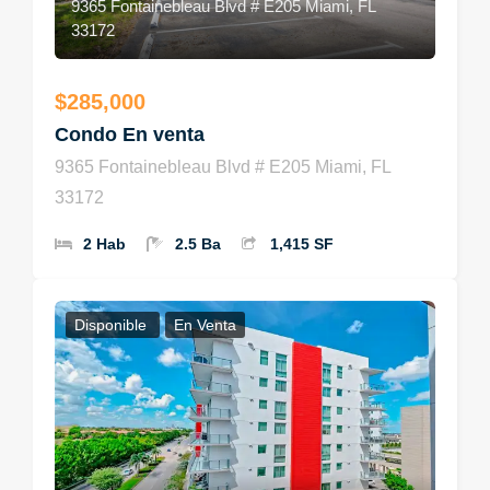
9365 Fontainebleau Blvd # E205 Miami, FL
33172
$285,000
Condo En venta
9365 Fontainebleau Blvd # E205 Miami, FL
33172
2 Hab
2.5 Ba
1,415 SF
Disponible
En Venta