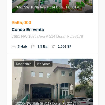
7661 NW 107th Ave # 514 Doral, FL 33178
$565,000
Condo En venta
7661 NW 107th Ave # 514 Doral, FL 33178
3 Hab
3.5 Ba
1,556 SF
Disponible
En Venta
10200 NW 25th St #113 Doral, FL 33172