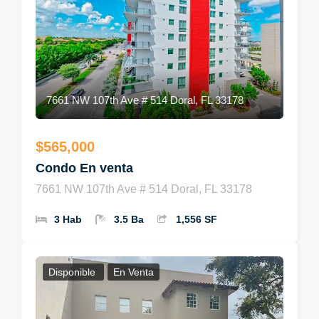
7661 NW 107th Ave # 514 Doral, FL 33178
$565,000
Condo En venta
7661 NW 107th Ave # 514 Doral, FL 33178
3 Hab
3.5 Ba
1,556 SF
Disponible
En Venta