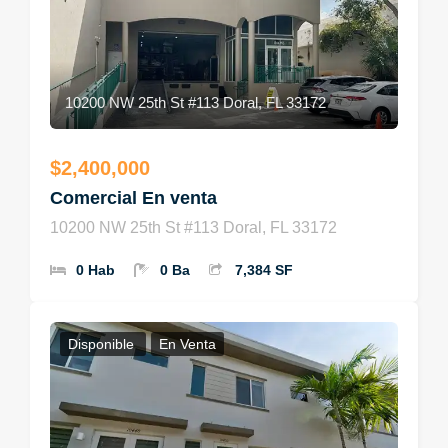
10200 NW 25th St #113 Doral, FL 33172
$2,400,000
Comercial En venta
10200 NW 25th St #113 Doral, FL 33172
0 Hab
0 Ba
7,384 SF
Disponible
En Venta