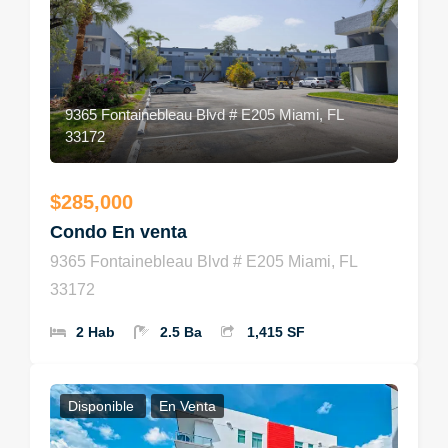
9365 Fontainebleau Blvd # E205 Miami, FL
33172
$285,000
Condo En venta
9365 Fontainebleau Blvd # E205 Miami, FL
33172
2 Hab
2.5 Ba
1,415 SF
Disponible
En Venta