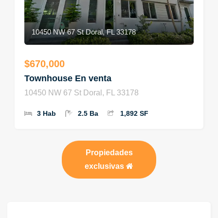
10450 NW 67 St Doral, FL 33178
$670,000
Townhouse En venta
10450 NW 67 St Doral, FL 33178
3 Hab
2.5 Ba
1,892 SF
Propiedades
exclusivas