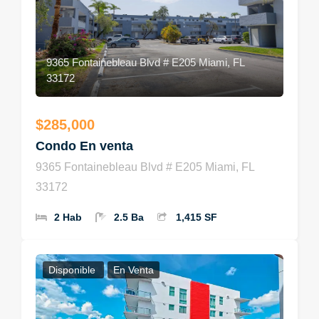
9365 Fontainebleau Blvd # E205 Miami, FL
33172
$285,000
Condo En venta
9365 Fontainebleau Blvd # E205 Miami, FL
33172
2 Hab
2.5 Ba
1,415 SF
Disponible
En Venta