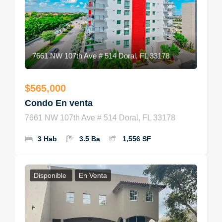
7661 NW 107th Ave # 514 Doral, FL 33178
$565,000
Condo En venta
7661 NW 107th Ave # 514 Doral, FL 33178
3 Hab
3.5 Ba
1,556 SF
Disponible
En Venta