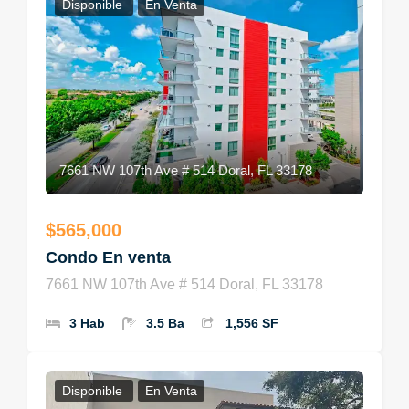
Disponible
En Venta
7661 NW 107th Ave # 514 Doral, FL 33178
$565,000
Condo En venta
7661 NW 107th Ave # 514 Doral, FL 33178
3 Hab
3.5 Ba
1,556 SF
Disponible
En Venta