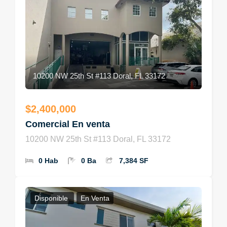
10200 NW 25th St #113 Doral, FL 33172
$2,400,000
Comercial En venta
10200 NW 25th St #113 Doral, FL 33172
0 Hab
0 Ba
7,384 SF
Disponible
En Venta