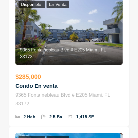
Disponible
En Venta
9365 Fontainebleau Blvd # E205 Miami, FL
33172
$285,000
Condo En venta
9365 Fontainebleau Blvd # E205 Miami, FL
33172
2 Hab
2.5 Ba
1,415 SF