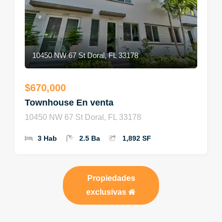
10450 NW 67 St Doral, FL 33178
$670,000
Townhouse En venta
10450 NW 67 St Doral, FL 33178
3 Hab
2.5 Ba
1,892 SF
Propiedades
exclusivas