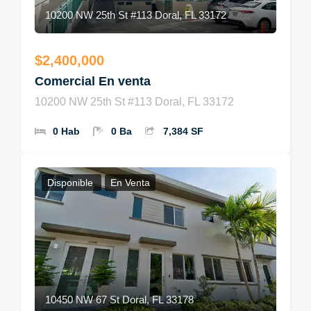
10200 NW 25th St #113 Doral, FL 33172
$2,400,000
Comercial En venta
10200 NW 25th St #113 Doral, FL 33172
0 Hab
0 Ba
7,384 SF
Disponible
En Venta
10450 NW 67 St Doral, FL 33178