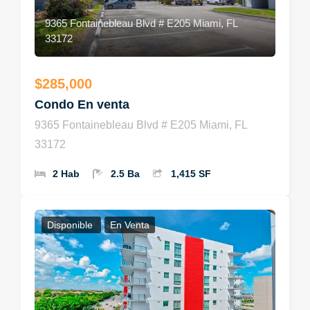
9365 Fontainebleau Blvd # E205 Miami, FL
33172
$285,000
Condo En venta
9365 Fontainebleau Blvd # E205 Miami, FL
33172
2 Hab
2.5 Ba
1,415 SF
Disponible
En Venta