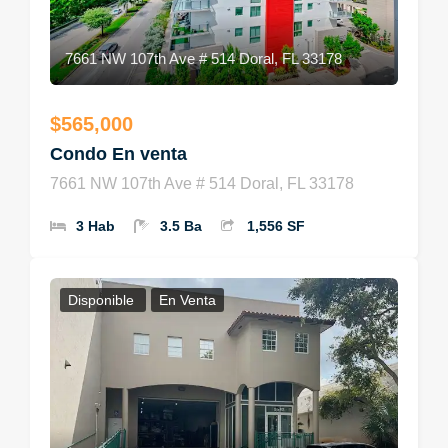
7661 NW 107th Ave # 514 Doral, FL 33178
$565,000
Condo En venta
7661 NW 107th Ave # 514 Doral, FL 33178
3 Hab
3.5 Ba
1,556 SF
Disponible
En Venta