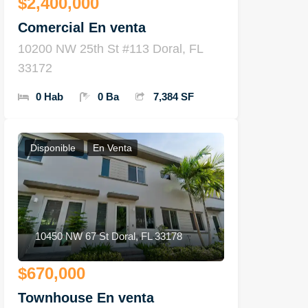
$2,400,000
Comercial En venta
10200 NW 25th St #113 Doral, FL
33172
0 Hab
0 Ba
7,384 SF
Disponible
En Venta
10450 NW 67 St Doral, FL 33178
$670,000
Townhouse En venta