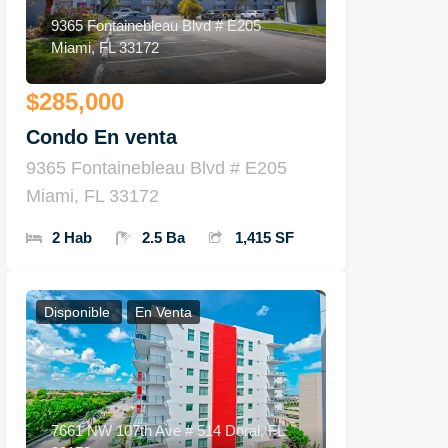
9365 Fontainebleau Blvd # E205
Miami, FL 33172
$285,000
Condo En venta
9365 Fontainebleau Blvd # E205
Miami, FL 33172
2 Hab
2.5 Ba
1,415 SF
Disponible
En Venta
7661 NW 107th Ave # 514 Doral, FL