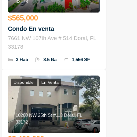
33178
$565,000
Condo En venta
7661 NW 107th Ave # 514 Doral, FL
33178
3 Hab
3.5 Ba
1,556 SF
Disponible
En Venta
10200 NW 25th St #113 Doral, FL
33172