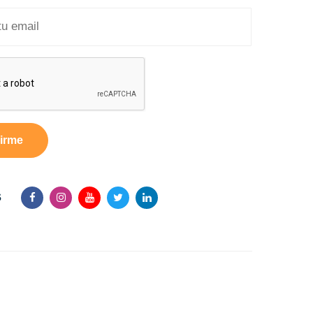
irme
s