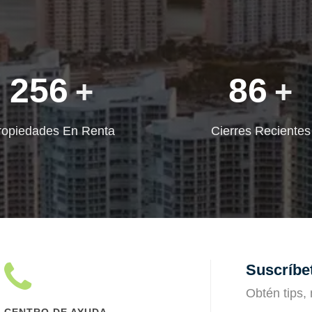
256
86
+
+
ropiedades En Renta
Cierres Recientes
Suscríbet
Obtén tips, 
CENTRO DE AYUDA