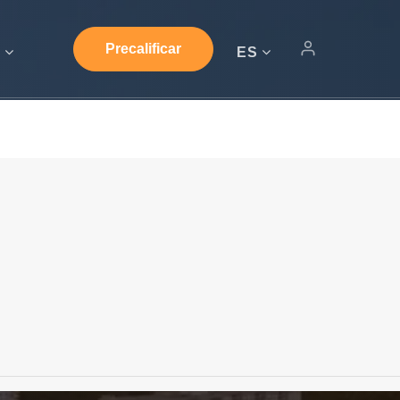
Precalificar
s
ES