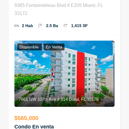
9365 Fontainebleau Blvd # E205 Miami, FL
33172
2 Hab
2.5 Ba
1,415 SF
Disponible
En Venta
7661 NW 107th Ave # 514 Doral, FL 33178
$565,000
Condo En venta