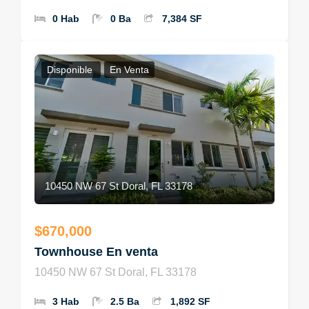
0 Hab
0 Ba
7,384 SF
Disponible
En Venta
10450 NW 67 St Doral, FL 33178
$670,000
Townhouse En venta
10450 NW 67 St Doral, FL 33178
3 Hab
2.5 Ba
1,892 SF