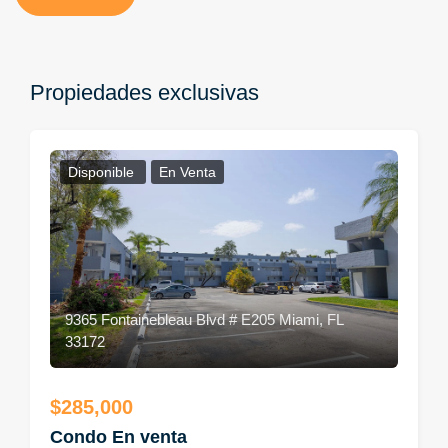
Propiedades exclusivas
Disponible
En Venta
9365 Fontainebleau Blvd # E205 Miami, FL
33172
$285,000
Condo En venta