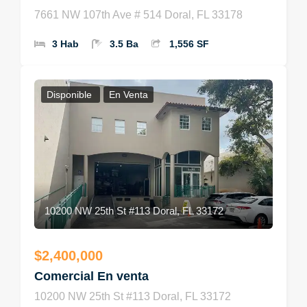
7661 NW 107th Ave # 514 Doral, FL 33178
3 Hab
3.5 Ba
1,556 SF
Disponible
En Venta
10200 NW 25th St #113 Doral, FL 33172
$2,400,000
Comercial En venta
10200 NW 25th St #113 Doral, FL 33172