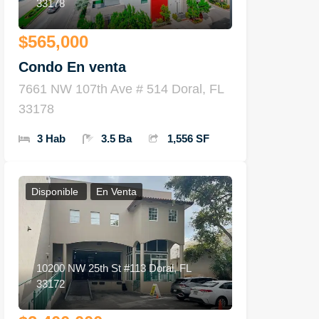
33178
$565,000
Condo En venta
7661 NW 107th Ave # 514 Doral, FL
33178
3 Hab
3.5 Ba
1,556 SF
Disponible
En Venta
10200 NW 25th St #113 Doral, FL
33172