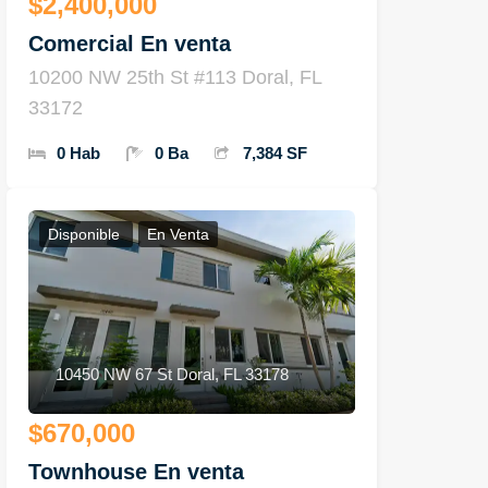
$2,400,000
Comercial En venta
10200 NW 25th St #113 Doral, FL
33172
0 Hab
0 Ba
7,384 SF
Disponible
En Venta
10450 NW 67 St Doral, FL 33178
$670,000
Townhouse En venta