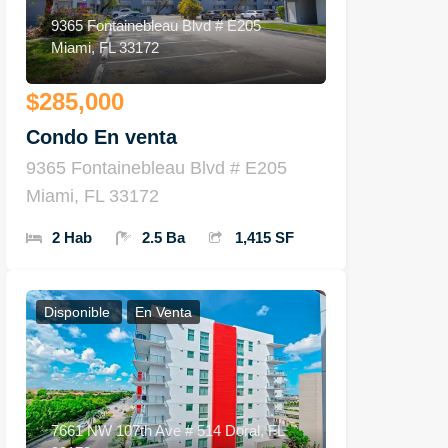
9365 Fontainebleau Blvd # E205
Miami, FL 33172
$285,000
Condo En venta
9365 Fontainebleau Blvd # E205
Miami, FL 33172
2 Hab
2.5 Ba
1,415 SF
Disponible
En Venta
7661 NW 107th Ave # 514 Doral, FL