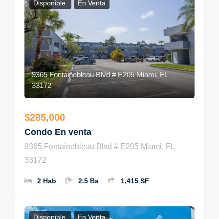
Disponible
En Venta
9365 Fontainebleau Blvd # E205 Miami, FL
33172
$285,000
Condo En venta
9365 Fontainebleau Blvd # E205 Miami, FL
33172
2 Hab
2.5 Ba
1,415 SF
Disponible
En Venta