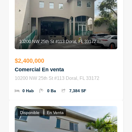
10200 NW 25th St #113 Doral, FL 33172
$2,400,000
Comercial En venta
10200 NW 25th St #113 Doral, FL 33172
0 Hab
0 Ba
7,384 SF
Disponible
En Venta