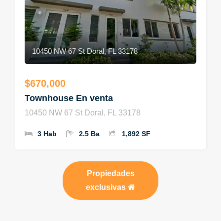
10450 NW 67 St Doral, FL 33178
$670,000
Townhouse En venta
10450 NW 67 St Doral, FL 33178
3 Hab
2.5 Ba
1,892 SF
Propiedades
exclusivas