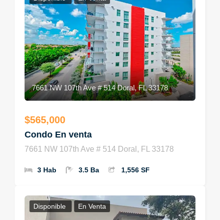
7661 NW 107th Ave # 514 Doral, FL 33178
$565,000
Condo En venta
7661 NW 107th Ave # 514 Doral, FL 33178
3 Hab
3.5 Ba
1,556 SF
Disponible
En Venta