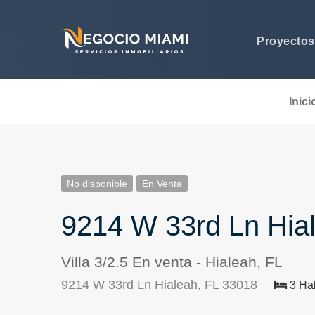
Proyecto
Inici
No disponible
En Venta
9214 W 33rd Ln Hia
Villa 3/2.5 En venta - Hialeah, FL
9214 W 33rd Ln Hialeah, FL 33018
3 Hab