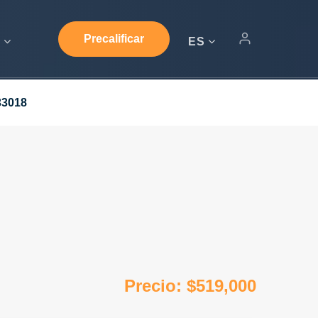
Precalificar
s
ES
33018
Precio: $519,000