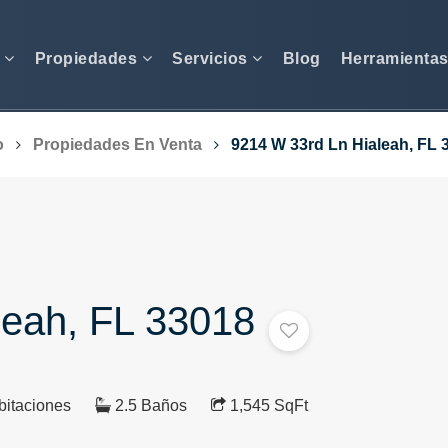
s
Propiedades
Servicios
Blog
Herramienta
o
Propiedades En Venta
9214 W 33rd Ln Hialeah, FL 
leah, FL 33018
itaciones
2.5 Baños
1,545 SqFt